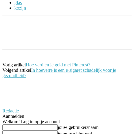
glas
kozijn
Facebook
Twitter
Pinterest
WhatsApp
Vorig artikel
Hoe verdien je geld met Pinterest?
Volgend artikel
In hoeverre is een e-sigaret schadelijk voor je
gezondheid?
Redactie
Aanmelden
Welkom! Log in op je account
jouw gebruikersnaam
jouw wachtwoord