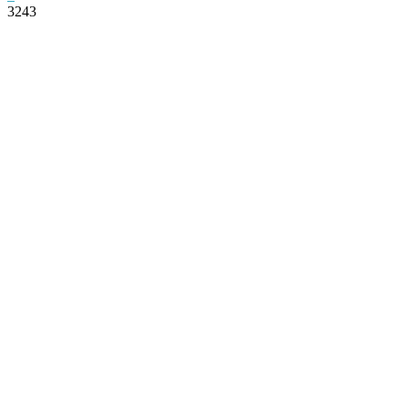
3243
Facebook
Twitter
Pinterest
WhatsApp