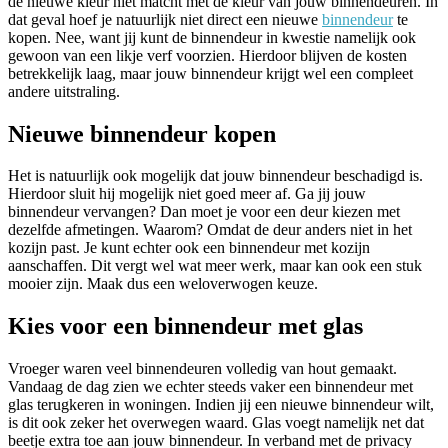
de nieuwe kleur niet matcht met de kleur van jouw binnendeuren. In
dat geval hoef je natuurlijk niet direct een nieuwe
binnendeur
te
kopen. Nee, want jij kunt de binnendeur in kwestie namelijk ook
gewoon van een likje verf voorzien. Hierdoor blijven de kosten
betrekkelijk laag, maar jouw binnendeur krijgt wel een compleet
andere uitstraling.
Nieuwe binnendeur kopen
Het is natuurlijk ook mogelijk dat jouw binnendeur beschadigd is.
Hierdoor sluit hij mogelijk niet goed meer af. Ga jij jouw
binnendeur vervangen? Dan moet je voor een deur kiezen met
dezelfde afmetingen. Waarom? Omdat de deur anders niet in het
kozijn past. Je kunt echter ook een binnendeur met kozijn
aanschaffen. Dit vergt wel wat meer werk, maar kan ook een stuk
mooier zijn. Maak dus een weloverwogen keuze.
Kies voor een binnendeur met glas
Vroeger waren veel binnendeuren volledig van hout gemaakt.
Vandaag de dag zien we echter steeds vaker een binnendeur met
glas terugkeren in woningen. Indien jij een nieuwe binnendeur wilt,
is dit ook zeker het overwegen waard. Glas voegt namelijk net dat
beetje extra toe aan jouw binnendeur. In verband met de privacy