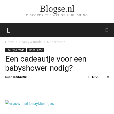
Blogse.nl
DISCOVER THE ART OF PUBLISHING
Home
Beauty & mode
Kindermode
Beauty & mode
Kindermode
Een cadeautje voor een
babyshower nodig?
Door
Redactie
-
10422
0
Facebook
Twitter
Pinterest
Wh