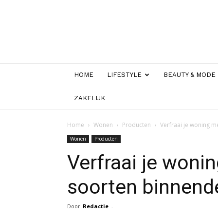
HOME
LIFESTYLE
BEAUTY & MODE
ZAKELIJK
Home
Wonen
Producten
Verfraai je woning m
Wonen
Producten
Verfraai je woni
soorten binnend
Door
Redactie
-