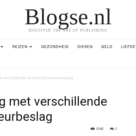
Blogse.nl
DISCOVER THE ART OF PUBLISHING
REIZEN
GEZONDHEID
DIEREN
GELD
LIEFDE
et verschillende soorten binnendeurbeslag
ng met verschillende
eurbeslag
5142
0