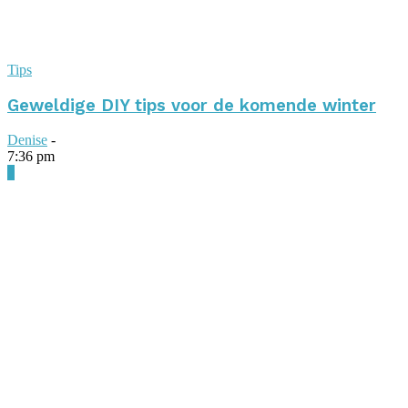
Tips
Geweldige DIY tips voor de komende winter
Denise
-
7:36 pm
0