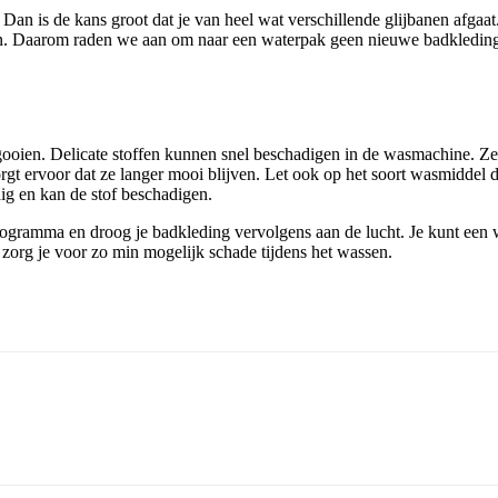
 Dan is de kans groot dat je van heel wat verschillende glijbanen afgaa
ken. Daarom raden we aan om naar een waterpak geen nieuwe badkleding t
ooien. Delicate stoffen kunnen snel beschadigen in de wasmachine. Zel
orgt ervoor dat ze langer mooi blijven. Let ook op het soort wasmiddel 
dig en kan de stof beschadigen.
gramma en droog je badkleding vervolgens aan de lucht. Je kunt een w
zorg je voor zo min mogelijk schade tijdens het wassen.