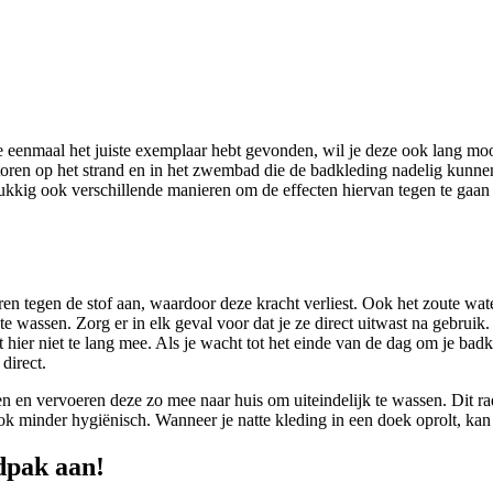
e eenmaal het juiste exemplaar hebt gevonden, wil je deze ook lang mo
actoren op het strand en in het zwembad die de badkleding nadelig kunn
kig ook verschillende manieren om de effecten hiervan tegen te gaan en
n tegen de stof aan, waardoor deze kracht verliest. Ook het zoute wat
 wassen. Zorg er in elk geval voor dat je ze direct uitwast na gebruik
 hier niet te lang mee. Als je wacht tot het einde van de dag om je badkl
 direct.
 en vervoeren deze zo mee naar huis om uiteindelijk te wassen. Dit rade
ook minder hygiënisch. Wanneer je natte kleding in een doek oprolt, kan
adpak aan!