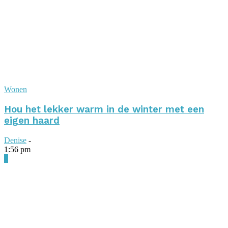
Wonen
Hou het lekker warm in de winter met een
eigen haard
Denise
-
1:56 pm
0