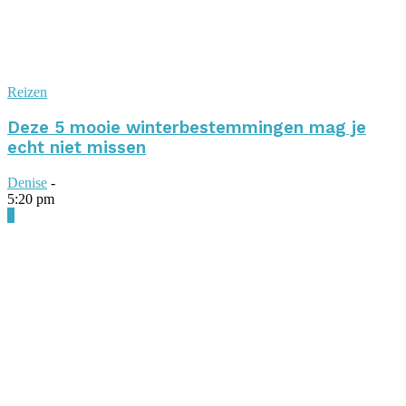
Reizen
Deze 5 mooie winterbestemmingen mag je
echt niet missen
Denise
-
5:20 pm
0