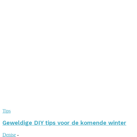
Tips
Geweldige DIY tips voor de komende winter
Denise
-