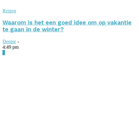
Reizen
Waarom is het een goed idee om op vakantie
te gaan in de winter?
Denise
-
4:49 pm
0