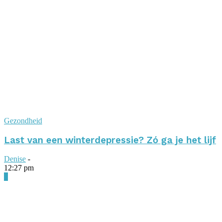
Gezondheid
Last van een winterdepressie? Zó ga je het lijf
Denise
-
12:27 pm
0