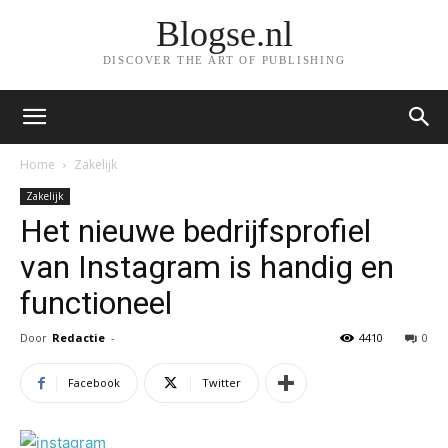
Blogse.nl
DISCOVER THE ART OF PUBLISHING
Home
Zakelijk
Zakelijk
Het nieuwe bedrijfsprofiel
van Instagram is handig en
functioneel
Door
Redactie
-
4410
0
Facebook
Twitter