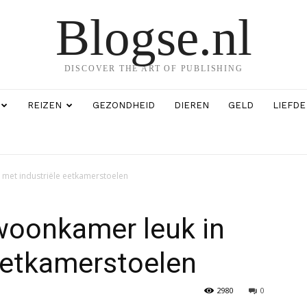
Blogse.nl
DISCOVER THE ART OF PUBLISHING
REIZEN
GEZONDHEID
DIEREN
GELD
LIEFDE
n met industriële eetkamerstoelen
 woonkamer leuk in
eetkamerstoelen
2980
0