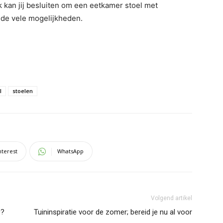
ok kan jij besluiten om een eetkamer stoel met
k de vele mogelijkheden.
l
stoelen
nterest
WhatsApp
Volgend artikel
0?
Tuininspiratie voor de zomer; bereid je nu al voor