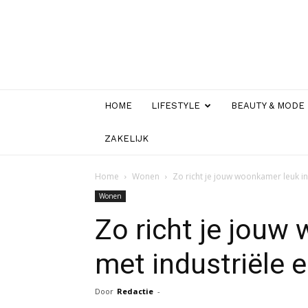
HOME
LIFESTYLE
BEAUTY & MODE
ZAKELIJK
Home
Wonen
Zo richt je jouw woonkamer leuk i
Wonen
Zo richt je jouw
met industriële 
Door
Redactie
-