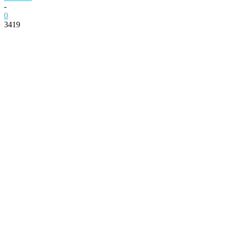
-
0
3419
Facebook
Twitter
Pinterest
WhatsApp