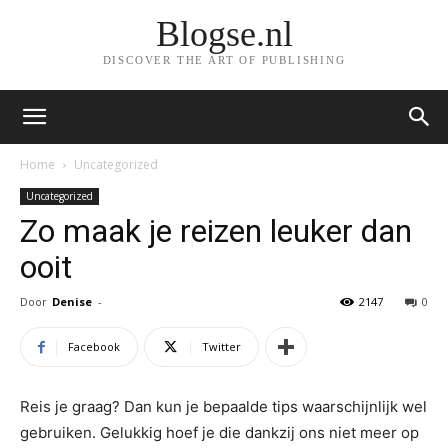
Blogse.nl
DISCOVER THE ART OF PUBLISHING
Home
Uncategorized
Uncategorized
Zo maak je reizen leuker dan
ooit
Door
Denise
-
2147
0
Facebook
Twitter
Reis je graag? Dan kun je bepaalde tips waarschijnlijk wel
gebruiken. Gelukkig hoef je die dankzij ons niet meer op