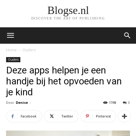
Blogse.nl
DISCOVER THE ART OF PUBLISHING
Home
Ouders
Ouders
Deze apps helpen je een
handje bij het opvoeden van
je kind
Door
Denise
-
1198
0
Facebook
Twitter
Pinterest