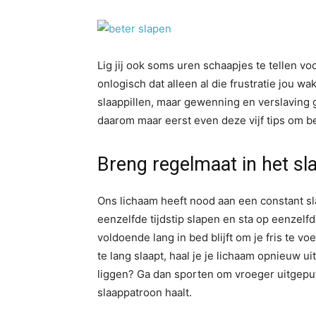
Lig jij ook soms uren schaapjes te tellen voo
onlogisch dat alleen al die frustratie jou w
slaappillen, maar gewenning en verslaving g
daarom maar eerst even deze vijf tips om be
Breng regelmaat in het s
Ons lichaam heeft nood aan een constant s
eenzelfde tijdstip slapen en sta op eenzelf
voldoende lang in bed blijft om je fris te voe
te lang slaapt, haal je je lichaam opnieuw ui
liggen? Ga dan sporten om vroeger uitgeput
slaappatroon haalt.