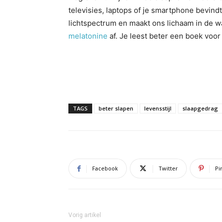
televisies, laptops of je smartphone bevind
lichtspectrum en maakt ons lichaam in de 
melatonine
af. Je leest beter een boek voo
TAGS
beter slapen
levensstijl
slaapgedrag
Facebook
Twitter
Pi
Vorig artikel