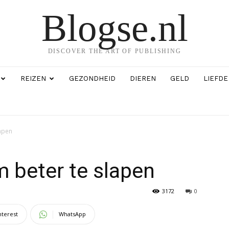
Blogse.nl
DISCOVER THE ART OF PUBLISHING
REIZEN
GEZONDHEID
DIEREN
GELD
LIEFDE
lapen
m beter te slapen
3172
0
nterest
WhatsApp