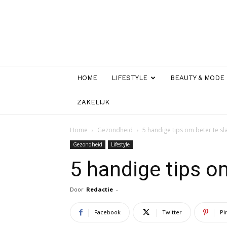
HOME
LIFESTYLE
BEAUTY & MODE
ZAKELIJK
Home
Gezondheid
5 handige tips om beter te s
Gezondheid
Lifestyle
5 handige tips o
Door
Redactie
-
Facebook
Twitter
Pi