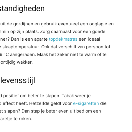
standigheden
Sluit de gordijnen en gebruik eventueel een ooglapje en
nmin op zijn plaats. Zorg daarnaast voor een goede
artner? Dan is een aparte
topdekmatras
een ideaal
le slaaptemperatuur. Ook dat verschilt van persoon tot
19 °C aangeraden. Maak het zeker niet te warm of te
ortijdig wakker.
evensstijl
jd positief om beter te slapen. Tabak weer je
effect heeft. Hetzelfde geldt voor
e-sigaretten
die
iet slapen? Dan stap je beter even uit bed om een
aretje te roken.