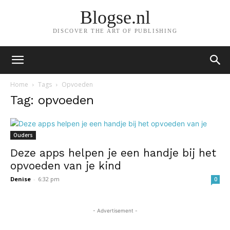
Blogse.nl
DISCOVER THE ART OF PUBLISHING
Home
Tags
Opvoeden
Tag: opvoeden
Ouders
Deze apps helpen je een handje bij het
opvoeden van je kind
Denise
-
6:32 pm
0
- Advertisement -