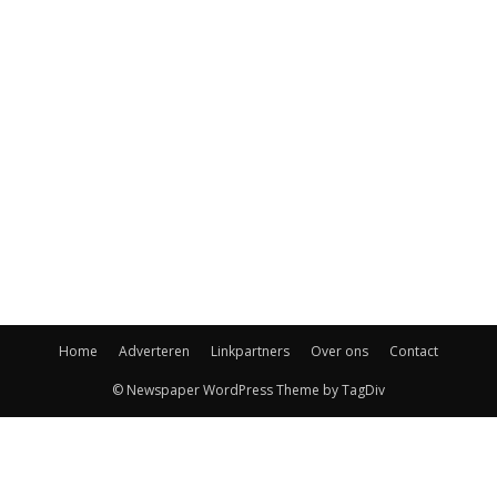
Home
Adverteren
Linkpartners
Over ons
Contact
© Newspaper WordPress Theme by TagDiv