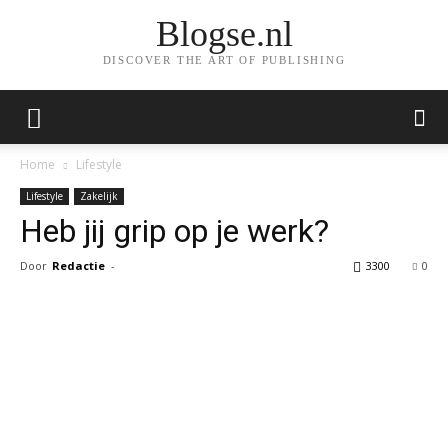
Blogse.nl
DISCOVER THE ART OF PUBLISHING
Home
Lifestyle
Lifestyle
Zakelijk
Heb jij grip op je werk?
Door
Redactie
-
3300
0
Facebook
Twitter
Pinterest
Wh