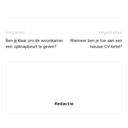
Facebook
Twitter
Pinterest
Wh
Vorig artikel
Volgend artikel
Ben jij klaar om de woonkamer
Wanneer ben je toe aan een
een opknapbeurt te geven?
nieuwe CV ketel?
Redactie