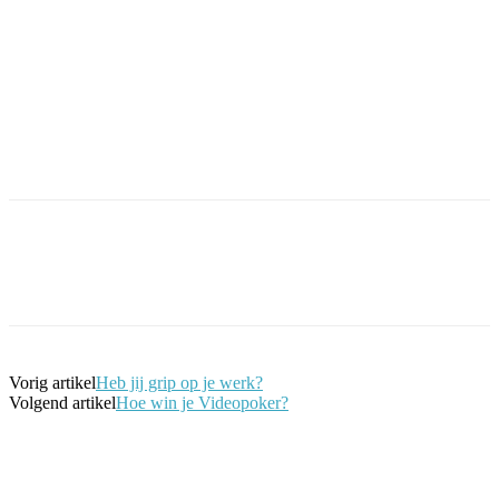
Facebook
Twitter
Pinterest
WhatsApp
Vorig artikel
Heb jij grip op je werk?
Volgend artikel
Hoe win je Videopoker?