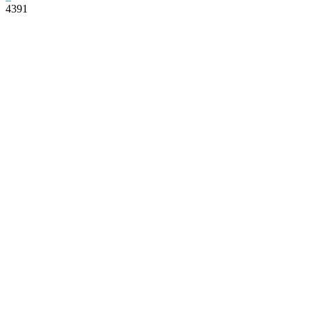
4391
Facebook
Twitter
Pinterest
WhatsApp