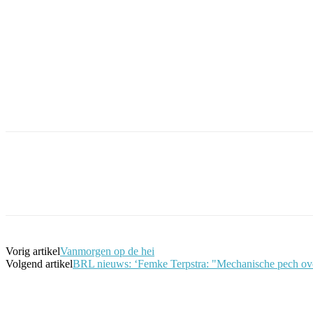
Facebook
Twitter
Pinterest
WhatsApp
Vorig artikel
Vanmorgen op de hei
Volgend artikel
BRL nieuws: ‘Femke Terpstra: "Mechanische pech ove