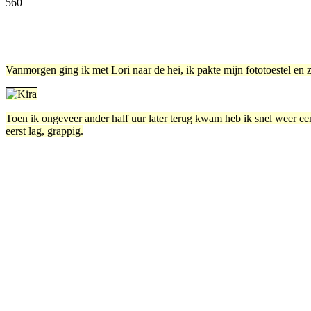
560
Facebook
Twitter
Pinterest
WhatsApp
Vanmorgen ging ik met Lori naar de hei, ik pakte mijn fototoestel en 
Toen ik ongeveer ander half uur later terug kwam heb ik snel weer ee
eerst lag, grappig.