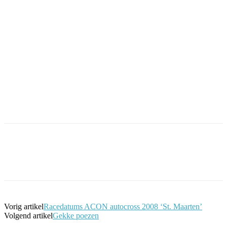
Facebook
Twitter
Pinterest
WhatsApp
Vorig artikel
Racedatums ACON autocross 2008 ‘St. Maarten’
Volgend artikel
Gekke poezen