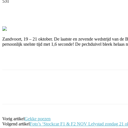
531
Facebook
Twitter
Pinterest
WhatsApp
Zandvoort, 19 – 21 oktober. De laatste en zevende wedstrijd van de 
persoonlijk snelste tijd met 1,6 seconde! De pechduivel bleek helaas
Facebook
Twitter
Pinterest
WhatsApp
Vorig artikel
Gekke poezen
Volgend artikel
Foto’s ‘Stockcar F1 & F2 NOV Lelystad zondag 21 o