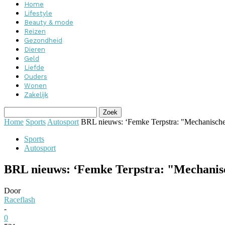
Home
Lifestyle
Beauty & mode
Reizen
Gezondheid
Dieren
Geld
Liefde
Ouders
Wonen
Zakelijk
Home
Sports
Autosport
BRL nieuws: ‘Femke Terpstra: "Mechanische 
Sports
Autosport
BRL nieuws: ‘Femke Terpstra: "Mechanisc
Door
Raceflash
-
0