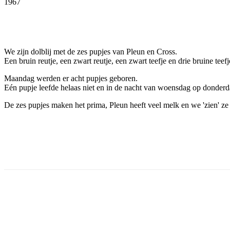
1967
Facebook
Twitter
Pinterest
WhatsApp
We zijn dolblij met de zes pupjes van Pleun en Cross.
Een bruin reutje, een zwart reutje, een zwart teefje en drie bruine teef
Maandag werden er acht pupjes geboren.
Eén pupje leefde helaas niet en in de nacht van woensdag op donderda
De zes pupjes maken het prima, Pleun heeft veel melk en we 'zien' ze
Facebook
Twitter
Pinterest
WhatsApp