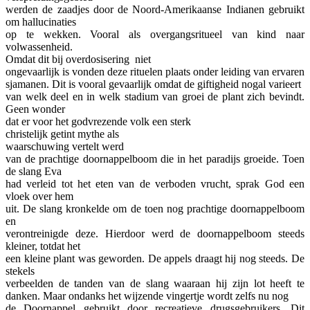
werden de zaadjes door de Noord-Amerikaanse Indianen gebruikt
om hallucinaties
op te wekken. Vooral als overgangsritueel van kind naar
volwassenheid.
Omdat dit bij overdosisering niet
ongevaarlijk is vonden deze rituelen plaats onder leiding van ervaren
sjamanen. Dit is vooral gevaarlijk omdat de giftigheid nogal varieert
van welk deel en in welk stadium van groei de plant zich bevindt.
Geen wonder
dat er voor het godvrezende volk een sterk
christelijk getint mythe als
waarschuwing vertelt werd
van de prachtige doornappelboom die in het paradijs groeide. Toen
de slang Eva
had verleid tot het eten van de verboden vrucht, sprak God een
vloek over hem
uit. De slang kronkelde om de toen nog prachtige doornappelboom
en
verontreinigde deze. Hierdoor werd de doornappelboom steeds
kleiner, totdat het
een kleine plant was geworden. De appels draagt hij nog steeds. De
stekels
verbeelden de tanden van de slang waaraan hij zijn lot heeft te
danken. Maar ondanks het wijzende vingertje wordt zelfs nu nog
de Doornappel gebruikt door recreatieve drugsgebruikers. Dit