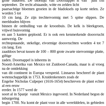
grote bladeren. De bloeitijd van Doornappel is van juni t/m
september. De recht afstaande, witte en zelden licht
paarsachtige bloemen groeien in de bladoksels op korte stelen. Ze
worden 5 tot
10 cm lang. Ze zijn trechtervormig met 5 spitse slippen. De
meeldraden blijven
binnen de omhulling van de kroonbuis. De kelk is bleekgroen,
vrijwel buisvormig
en aan 5 kanten geplooid. Er is ook een kenmerkende doosvrucht
aanwezig. De
rechtopstaande, stekelige, eivormige doosvruchten worden 4 tot 7
cm lang. Een
zaaddoos bevat tussen de 100 – 800 grote zwarte niervormige platte,
giftige
zaden. Doornappel is inheems in
Noord-Amerika van Mexico tot Zuidoost-Canada, maar is al vroeg
na de ontdekking
van dit continent in Europa verspreid. Linnaeus beschreef de plant
wetenschappelijk in 1753. Kruidenkenners zoals de
Engelse Nicholas Culpeper (1616-1654) beschreven de plant echter
al een eeuw
eerder. In 1577 werd de
soort al in Spanje vanuit Mexico ingevoerd. In Nederland begon de
inburgering
begin 1700. Nu komt de plant voor in alle werelddelen, in gebieden