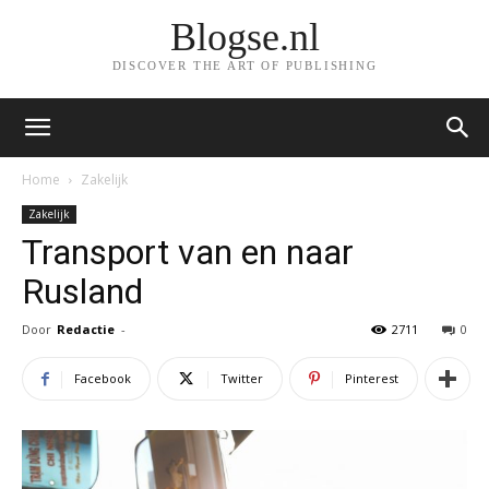
Blogse.nl
DISCOVER THE ART OF PUBLISHING
Home
Zakelijk
Zakelijk
Transport van en naar
Rusland
Door
Redactie
-
2711
0
Facebook
Twitter
Pinterest