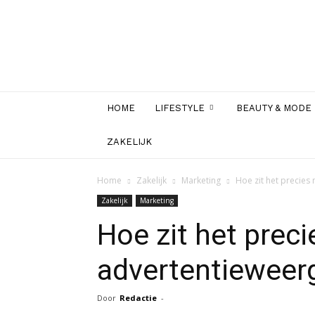
HOME
LIFESTYLE
BEAUTY & MODE
ZAKELIJK
Home
Zakelijk
Marketing
Hoe zit het precie
Zakelijk
Marketing
Hoe zit het prec
advertentieweer
Door
Redactie
-