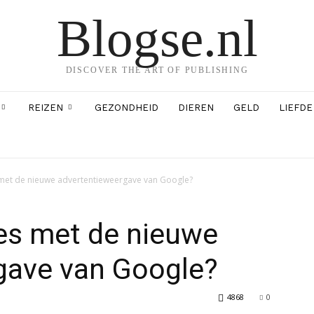
Blogse.nl
DISCOVER THE ART OF PUBLISHING
REIZEN
GEZONDHEID
DIEREN
GELD
LIEFDE
s met de nieuwe advertentieweergave van Google?
ies met de nieuwe
gave van Google?
4868
0