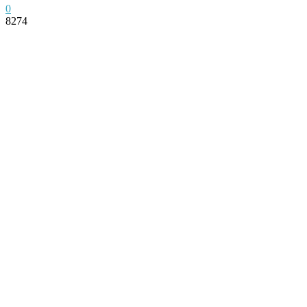
0
8274
Facebook
Twitter
Pinterest
WhatsApp