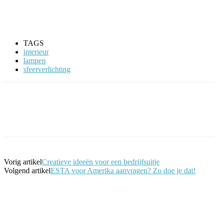
TAGS
interieur
lampen
sfeerverlichting
Facebook
Twitter
Pinterest
WhatsApp
Vorig artikel
Creatieve ideeën voor een bedrijfsuitje
Volgend artikel
ESTA voor Amerika aanvragen? Zo doe je dat!