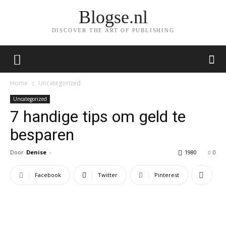
Blogse.nl
DISCOVER THE ART OF PUBLISHING
Home
Uncategorized
Uncategorized
7 handige tips om geld te
besparen
Door
Denise
-
1980
0
Facebook
Twitter
Pinterest