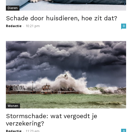
Dieren
Schade door huisdieren, hoe zit dat?
Redactie
-
10:21 pm
0
Wonen
Stormschade: wat vergoedt je
verzekering?
Redactie
-
11:23 am
0