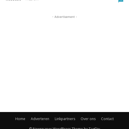
- Advertisement -
Home
Adverteren
Linkpartners
Over ons
Contact
© Newspaper WordPress Theme by TagDiv