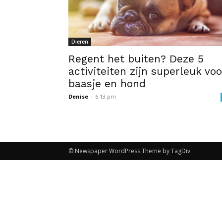
Dieren
Regent het buiten? Deze 5
activiteiten zijn superleuk voo
baasje en hond
Denise
-
6:13 pm
© Newspaper WordPress Theme by TagDiv