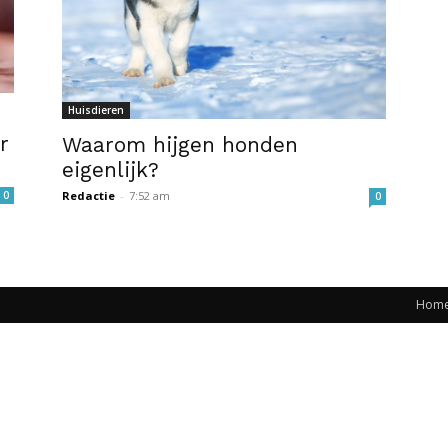
Huisdieren
r
Waarom hijgen honden
eigenlijk?
0
Redactie
-
7:52 am
0
Hom