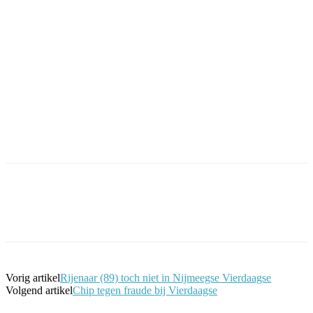
Facebook
Twitter
Pinterest
WhatsApp
Vorig artikel
Rijenaar (89) toch niet in Nijmeegse Vierdaagse
Volgend artikel
Chip tegen fraude bij Vierdaagse