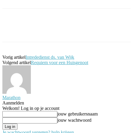
Facebook
Twitter
Pinterest
WhatsApp
Vorig artikel
Intrededienst ds. van Wijk
Volgend artikel
Requiem voor een Huisgenoot
Marathon
Aanmelden
Welkom! Log in op je account
jouw gebruikersnaam
jouw wachtwoord
Je wachtwoord vergeten? hulp krijgen