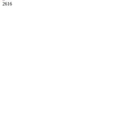
2616
Facebook
Twitter
Pinterest
WhatsApp