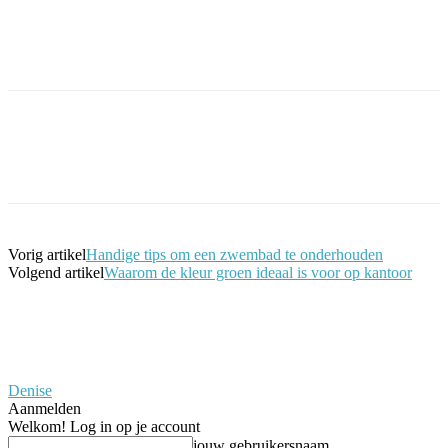
Facebook
Twitter
Pinterest
WhatsApp
Vorig artikel
Handige tips om een zwembad te onderhouden
Volgend artikel
Waarom de kleur groen ideaal is voor op kantoor
Denise
Aanmelden
Welkom! Log in op je account
jouw gebruikersnaam