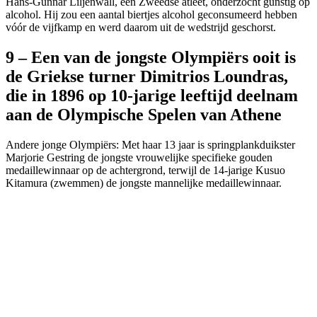
Hans-Gunnar Liljenwall, een Zweedse atleet, onderzocht gunstig op
alcohol. Hij zou een aantal biertjes alcohol geconsumeerd hebben
vóór de vijfkamp en werd daarom uit de wedstrijd geschorst.
9 – Een van de jongste Olympiërs ooit is
de Griekse turner Dimitrios Loundras,
die in 1896 op 10-jarige leeftijd deelnam
aan de Olympische Spelen van Athene
Andere jonge Olympiërs: Met haar 13 jaar is springplankduikster
Marjorie Gestring de jongste vrouwelijke specifieke gouden
medaillewinnaar op de achtergrond, terwijl de 14-jarige Kusuo
Kitamura (zwemmen) de jongste mannelijke medaillewinnaar.