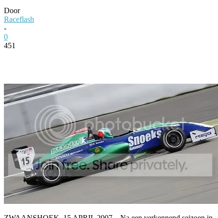
Door
Raceflash
-
0
451
Facebook
Twitter
Pinterest
WhatsApp
ZWAANSHOEK, 15 APRIL 2007 – Na een verkennend seizoen in