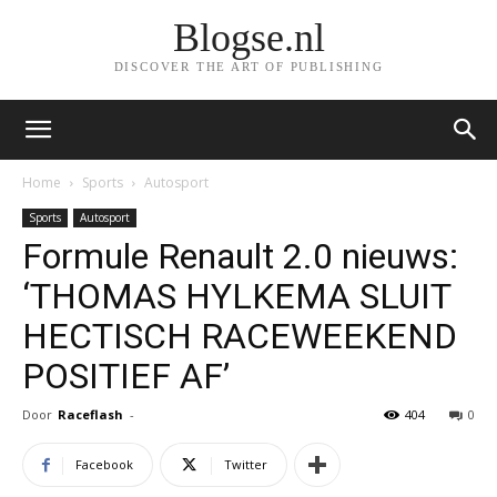
Blogse.nl
DISCOVER THE ART OF PUBLISHING
Home
Sports
Autosport
Sports
Autosport
Formule Renault 2.0 nieuws:
‘THOMAS HYLKEMA SLUIT
HECTISCH RACEWEEKEND
POSITIEF AF’
Door
Raceflash
-
404
0
Facebook
Twitter