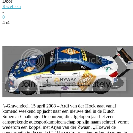
Door
Raceflash
-
0
454
Facebook
Twitter
Pinterest
WhatsApp
’s-Gravendeel, 15 april 2008 – Ardi van der Hoek gaat vanaf
komend weekend op jacht naar een nieuwe titel in de Dutch
Supercar Challenge. De coureur, die afgelopen jaar het zeer
aansprekende autosportkampioenschap op zijn naam schreef, vormt
wederom een koppel met Arjan van der Zwaan. ,,Hoewel de
concurrentie in de snelle GT-klasse groter is geworden, gaan we in