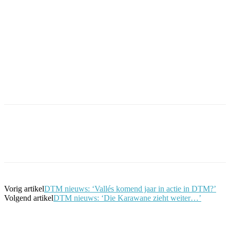
Facebook
Twitter
Pinterest
WhatsApp
Vorig artikel
DTM nieuws: ‘Vallés komend jaar in actie in DTM?’
Volgend artikel
DTM nieuws: ‘Die Karawane zieht weiter…’