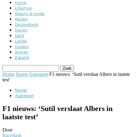
Home
Lifestyle
Beauty & mode
Reizen
Gezondheid
Dieren
Geld
Liefde
Ouders
Wonen
Zakelijk
Home
Sports
Autosport
F1 nieuws: ‘Sutil verslaat Albers in laatste
test’
Sports
Autosport
F1 nieuws: ‘Sutil verslaat Albers in
laatste test’
Door
Raceflash