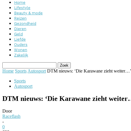
Home
Lifestyle
Beauty & mode
Reizen
Gezondheid
Dieren
Geld
Liefde
Ouders
Wonen
Zakelijk
Home
Sports
Autosport
DTM nieuws: ‘Die Karawane zieht weiter…
Sports
Autosport
DTM nieuws: ‘Die Karawane zieht weiter
Door
Raceflash
-
0