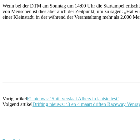
Wenn bei der DTM am Sonntag um 14:00 Uhr die Startampel erlischt 
von Menschen ist dies aber auch der Zeitpunkt, um zu sagen: „Hat wie
einer Kleinstadt, in der während der Veranstaltung mehr als 2.000 
Facebook
Twitter
Pinterest
WhatsApp
Vorig artikel
F1 nieuws: ‘Sutil verslaat Albers in laatste test’
Volgend artikel
Drifting nieuws: ‘3 en 4 maart driften Raceway Venra