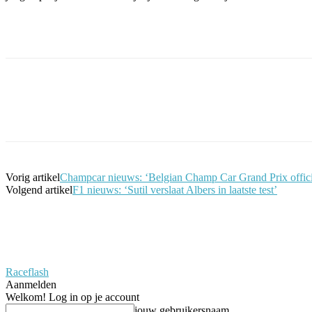
Facebook
Twitter
Pinterest
WhatsApp
Vorig artikel
Champcar nieuws: ‘Belgian Champ Car Grand Prix offici
Volgend artikel
F1 nieuws: ‘Sutil verslaat Albers in laatste test’
Raceflash
Aanmelden
Welkom! Log in op je account
jouw gebruikersnaam