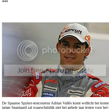
444
Facebook
Twitter
Pinterest
WhatsApp
De Spaanse Spyker-testcoureur Adrian Vallés komt wellicht het komen
jarige Spanjaard zal waarschijnlijk niet het gehele jaar testen voor het