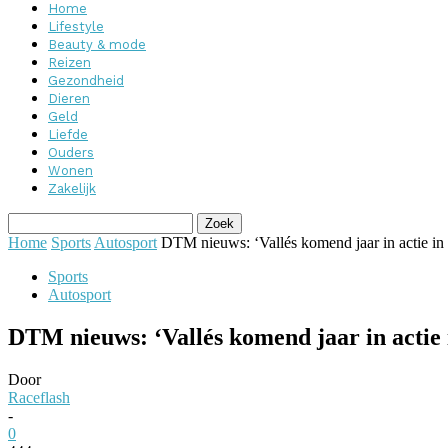
Home
Lifestyle
Beauty & mode
Reizen
Gezondheid
Dieren
Geld
Liefde
Ouders
Wonen
Zakelijk
Home
Sports
Autosport
DTM nieuws: ‘Vallés komend jaar in actie 
Sports
Autosport
DTM nieuws: ‘Vallés komend jaar in acti
Door
Raceflash
-
0