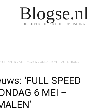
Blogse.nl
DISCOVER THE ART OF PUBLISHING
 ‘FULL SPEED ZATERDAG 5 & ZONDAG 6 MEI – AUTOTRON...
euws: ‘FULL SPEED
ONDAG 6 MEI –
MALEN’