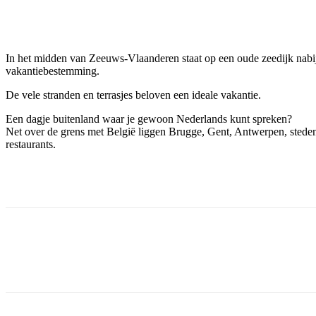
Facebook
Twitter
Pinterest
WhatsApp
I
n het midden van Zeeuws-Vlaanderen staat op een oude zeedijk nabij B
vakantiebestemming.
De vele stranden en terrasjes beloven een ideale vakantie.
Een dagje buitenland waar je gewoon Nederlands kunt spreken?
Net over de grens met België liggen Brugge, Gent, Antwerpen, steden 
restaurants.
Facebook
Twitter
Pinterest
WhatsApp