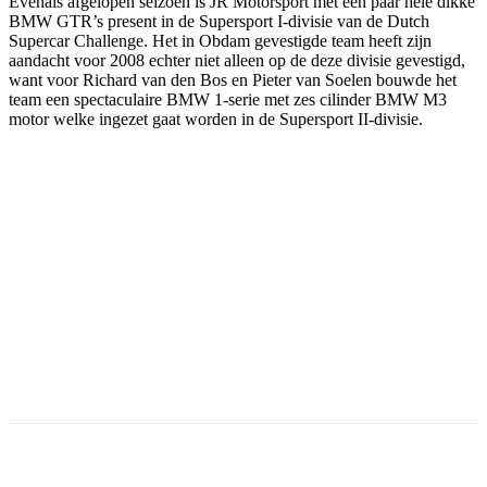
Evenals afgelopen seizoen is JR Motorsport met een paar hele dikke
BMW GTR’s present in de Supersport I-divisie van de Dutch
Supercar Challenge. Het in Obdam gevestigde team heeft zijn
aandacht voor 2008 echter niet alleen op de deze divisie gevestigd,
want voor Richard van den Bos en Pieter van Soelen bouwde het
team een spectaculaire BMW 1-serie met zes cilinder BMW M3
motor welke ingezet gaat worden in de Supersport II-divisie.