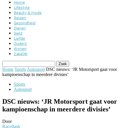
Home
Lifestyle
Beauty & mode
Reizen
Gezondheid
Dieren
Geld
Liefde
Ouders
Wonen
Zakelijk
Home
Sports
Autosport
DSC nieuws: ‘JR Motorsport gaat voor
kampioenschap in meerdere divisies’
Sports
Autosport
DSC nieuws: ‘JR Motorsport gaat voor
kampioenschap in meerdere divisies’
Door
Raceflash