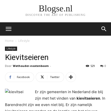
Blogse.nl
DISCOVER THE ART OF PUBLISHING
Home
Lifestyle
Lifestyle
Kievitseieren
Door
Wethouder-nootenboom
-
529
0
Facebook
Twitter
Er zijn gemeenten in Nederland die blij
zijn met het vinden van
kievitseieren
. In
Barendrecht zijn we even niet blij. Er zijn namelijk