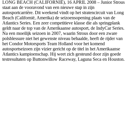
LONG BEACH (CALIFORNIË), 16 APRIL 2008 – Junior Strous
staat aan de vooravond van een nieuwe stap in zijn
autosportcarrière. Dit weekend vindt op het stratencircuit van Long
Beach (Californië, Amerika) de seizoensopening plaats van de
Atlantics Series. Een zeer competitieve klasse die als springplank
geldt naar de top van de Amerikaanse autosport, de IndyCar Series.
Na een moeilijk seizoen in 2007, waarin Strous door een zware
polsblessure niet het gewenste niveau behaalde, heeft de rijder van
het Condor Motorsports Team Holland voor het komend
autosportseizoen zijn vizier gericht op de titel in het Amerikaanse
Atlantics kampioenschap. Hij weet zich gesteund door zijn goede
testresultaten op Buttonwillow Raceway, Laguna Seca en Houston.