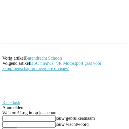
Facebook
Twitter
Pinterest
WhatsApp
Vorig artikel
Barendrecht Schoon
Volgend artikel
DSC nieuws: ‘JR Motorsport gaat voor
kampioenschap in meerdere divisies’
Raceflash
Aanmelden
Welkom! Log in op je account
jouw gebruikersnaam
jouw wachtwoord