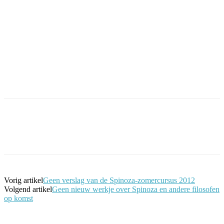
Facebook
Twitter
Pinterest
WhatsApp
Vorig artikel
Geen verslag van de Spinoza-zomercursus 2012
Volgend artikel
Geen nieuw werkje over Spinoza en andere filosofen
op komst