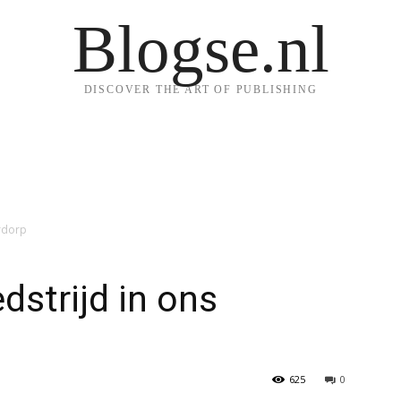
Blogse.nl
DISCOVER THE ART OF PUBLISHING
rdorp
strijd in ons
625
0