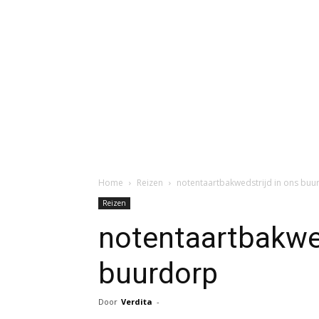
Home
Reizen
notentaartbakwedstrijd in ons buu
Reizen
notentaartbakwed
buurdorp
Door
Verdita
-