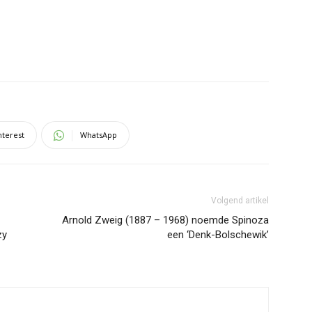
nterest
WhatsApp
Volgend artikel
Arnold Zweig (1887 – 1968) noemde Spinoza
zy
een ‘Denk-Bolschewik’