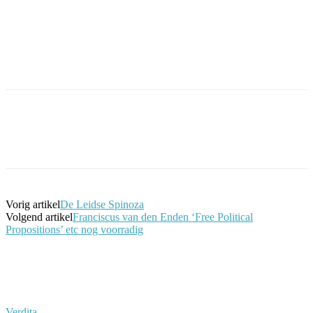
Facebook
Twitter
Pinterest
WhatsApp
Vorig artikel
De Leidse Spinoza
Volgend artikel
Franciscus van den Enden ‘Free Political
Propositions’ etc nog voorradig
Verdita