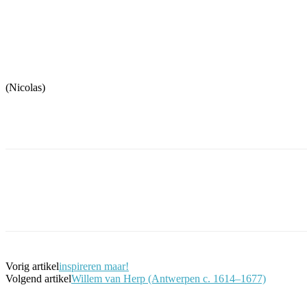
(Nicolas)
Facebook
Twitter
Pinterest
WhatsApp
Vorig artikel
inspireren maar!
Volgend artikel
Willem van Herp (Antwerpen c. 1614–1677)