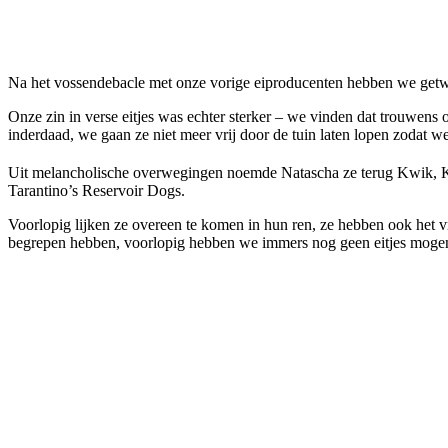
Facebook
Twitter
Pinterest
WhatsApp
Na het vossendebacle met onze vorige eiproducenten hebben we getw
Onze zin in verse eitjes was echter sterker – we vinden dat trouwens 
inderdaad, we gaan ze niet meer vrij door de tuin laten lopen zodat
Uit melancholische overwegingen noemde Natascha ze terug Kwik, K
Tarantino’s Reservoir Dogs.
Voorlopig lijken ze overeen te komen in hun ren, ze hebben ook het vr
begrepen hebben, voorlopig hebben we immers nog geen eitjes mogen 