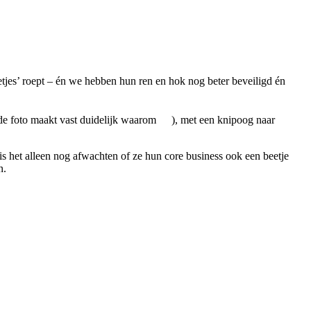
petjes’ roept – én we hebben hun ren en hok nog beter beveiligd én
e foto maakt vast duidelijk waarom
), met een knipoog naar
 is het alleen nog afwachten of ze hun core business ook een beetje
n.