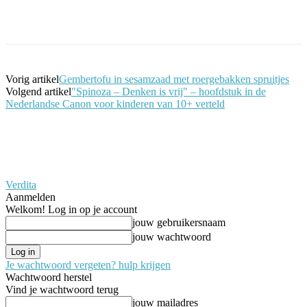
Facebook
Twitter
Pinterest
WhatsApp
Vorig artikel
Gembertofu in sesamzaad met roergebakken spruitjes
Volgend artikel
"Spinoza – Denken is vrij" – hoofdstuk in de
Nederlandse Canon voor kinderen van 10+ verteld
Verdita
Aanmelden
Welkom! Log in op je account
jouw gebruikersnaam
jouw wachtwoord
Je wachtwoord vergeten? hulp krijgen
Wachtwoord herstel
Vind je wachtwoord terug
jouw mailadres