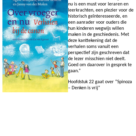
nu
is een must voor leraren en
leerkrachten, een plezier voor de
historisch geïnteresseerde, en
een aanrader voor ouders die
hun kinderen wegwijs willen
maken in de geschiedenis. Met
deze kanttekening dat de
verhalen soms vanuit een
perspectief zijn geschreven dat
de lezer misschien niet deelt.
Goed om daarover in gesprek te
gaan.”
Hoofdstuk 22 gaat over “Spinoza
– Denken is vrij”