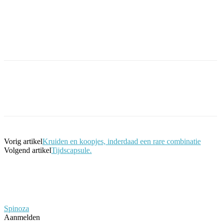
Facebook
Twitter
Pinterest
WhatsApp
Vorig artikel
Kruiden en koopjes, inderdaad een rare combinatie
Volgend artikel
Tijdscapsule.
Spinoza
Aanmelden