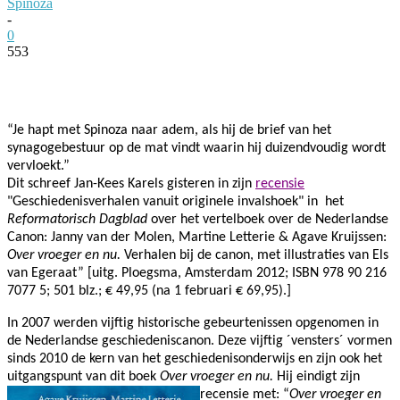
Spinoza
-
0
553
Facebook
Twitter
Pinterest
WhatsApp
“Je hapt met Spinoza naar adem, als hij de brief van het
synagogebestuur op de mat vindt waarin hij duizendvoudig wordt
vervloekt.”
Dit schreef Jan-Kees Karels gisteren
in zijn
recensie
"Geschiedenisverhalen vanuit originele invalshoek" in h
et
Reformatorisch Dagblad
over het vertelboek over de Nederlandse
Canon: Janny van der Molen, Martine Letterie & Agave Kruijssen:
Over vroeger en nu.
Verhalen bij de canon, met illustraties van Els
van Egeraat” [uitg. Ploegsma, Amsterdam 2012; ISBN 978 90 216
7077 5; 501 blz.; € 49,95 (na 1 februari € 69,95).]
In 2007 werden vijftig historische gebeurtenissen opgenomen in
de Nederlandse geschiedeniscanon. Deze vijftig ´vensters´ vormen
sinds 2010 de kern van het geschiedenisonderwijs en zijn ook het
uitgangspunt van dit boek
Over vroeger en nu.
Hij eindigt zijn
recensie met: “
Over vroeger en