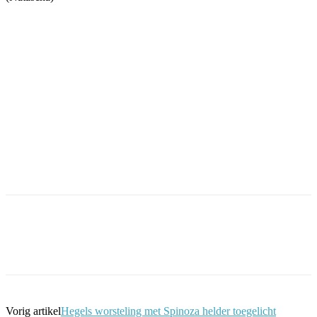
Facebook
Twitter
Pinterest
WhatsApp
Vorig artikel
Hegels worsteling met Spinoza helder toegelicht