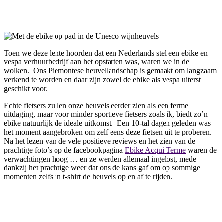
Facebook
Twitter
Pinterest
WhatsApp
Toen we deze lente hoorden dat een Nederlands stel een ebike en
vespa verhuurbedrijf aan het opstarten was, waren we in de
wolken. Ons Piemontese heuvellandschap is gemaakt om langzaam
verkend te worden en daar zijn zowel de ebike als vespa uiterst
geschikt voor.
Echte fietsers zullen onze heuvels eerder zien als een ferme
uitdaging, maar voor minder sportieve fietsers zoals ik, biedt zo’n
ebike natuurlijk de ideale uitkomst. Een 10-tal dagen geleden was
het moment aangebroken om zelf eens deze fietsen uit te proberen.
Na het lezen van de vele positieve reviews en het zien van de
prachtige foto’s op de facebookpagina
Ebike Acqui Terme
waren de
verwachtingen hoog … en ze werden allemaal ingelost, mede
dankzij het prachtige weer dat ons de kans gaf om op sommige
momenten zelfs in t-shirt de heuvels op en af te rijden.