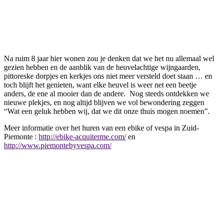
Na ruim 8 jaar hier wonen zou je denken dat we het nu allemaal wel
gezien hebben en de aanblik van de heuvelachtige wijngaarden,
pittoreske dorpjes en kerkjes ons niet meer versteld doet staan … en
toch blijft het genieten, want elke heuvel is weer net een beetje
anders, de ene al mooier dan de andere. Nog steeds ontdekken we
nieuwe plekjes, en nog altijd blijven we vol bewondering zeggen
“Wat een geluk hebben wij, dat we dit onze thuis mogen noemen”.
Meer informatie over het huren van een ebike of vespa in Zuid-
Piemonte :
http://ebike-acquiterme.com/
en
http://www.piemontebyvespa.com/