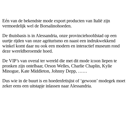
Facebook
Twitter
Pinterest
WhatsApp
Eén van de bekendste mode export producten van Italië zijn
vermoedelijk wel de Borsalinohoeden.
De thuisbasis is in Alessandria, onze provinciehoofdstad op een
uurtje rijden van onze agriturismo en naast een indrukwekkend
winkel komt daar nu ook een modern en interactief museum rond
deze wereldberoemde hoed.
De VIP’s van overal ter wereld die met dit mode icoon liepen te
pronken zijn ontelbaar, Orson Welles, Charlie Chaplin, Kylie
Minogue, Kate Middleton, Johnny Depp, ……
Dus wie in de buurt is en hoedenfetisjist of ‘gewoon’ modegek moet
zeker eens een uitstapje inlassen naar Alessandria.