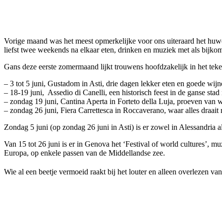
Facebook
Twitter
Pinterest
WhatsApp
Vorige maand was het meest opmerkelijke voor ons uiteraard het huwel
liefst twee weekends na elkaar eten, drinken en muziek met als bijkome
Gans deze eerste zomermaand lijkt trouwens hoofdzakelijk in het teken v
– 3 tot 5 juni, Gustadom in Asti, drie dagen lekker eten en goede wij
– 18-19 juni, Assedio di Canelli, een historisch feest in de ganse stad
– zondag 19 juni, Cantina Aperta in Forteto della Luja, proeven van wi
– zondag 26 juni, Fiera Carrettesca in Roccaverano, waar alles draa
Zondag 5 juni (op zondag 26 juni in Asti) is er zowel in Alessandria a
Van 15 tot 26 juni is er in Genova het ‘Festival of world cultures’, m
Europa, op enkele passen van de Middellandse zee.
Wie al een beetje vermoeid raakt bij het louter en alleen overlezen v