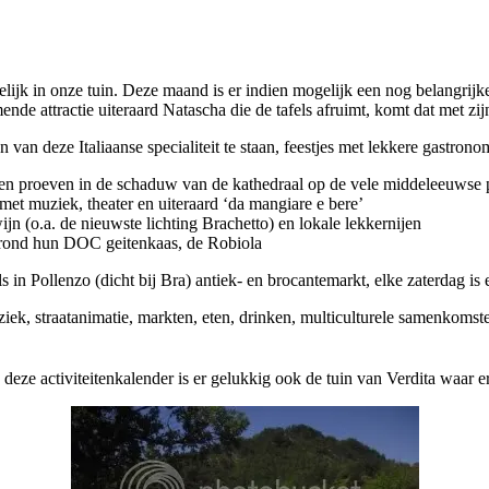
ijk in onze tuin. Deze maand is er indien mogelijk een nog belangrijk
nde attractie uiteraard Natascha die de tafels afruimt, komt dat met zij
an deze Italiaanse specialiteit te staan, feestjes met lekkere gastronomi
nen proeven in de schaduw van de kathedraal op de vele middeleeuwse pla
 met muziek, theater en uiteraard ‘da mangiare e bere’
jn (o.a. de nieuwste lichting Brachetto) en lokale lekkernijen
it rond hun DOC geitenkaas, de Robiola
ls in Pollenzo (dicht bij Bra) antiek- en brocantemarkt, elke zaterdag i
uziek, straatanimatie, markten, eten, drinken, multiculturele samenkoms
an deze activiteitenkalender is er gelukkig ook de tuin van Verdita wa