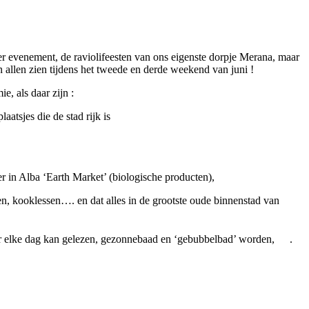
er evenement, de raviolifeesten van ons eigenste dorpje Merana, maar
n allen zien tijdens het tweede en derde weekend van juni !
e, als daar zijn :
atsjes die de stad rijk is
s er in Alba ‘Earth Market’ (biologische producten),
ten, kooklessen…. en dat alles in de grootste oude binnenstad van
ar er elke dag kan gelezen, gezonnebaad en ‘gebubbelbad’ worden,
.