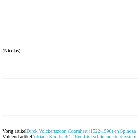
(Nicolas)
Facebook
Twitter
Pinterest
WhatsApp
Vorig artikel
Dirck Volckertszoon Coornhert (1522-1590) en Spinoza
Volgend artikel
Adriaen Koerbagh’s "Een Ligt schijnende in duystere Pl