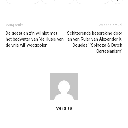
Vorig artikel
Volgend artikel
De geest en z’n wil niet met
Schitterende bespreking door
het badwater van ‘de illusie van
Han van Ruler van Alexander X.
de vrije wil’ weggooien
Douglas’ "Spinoza & Dutch
Cartesianism"
Verdita