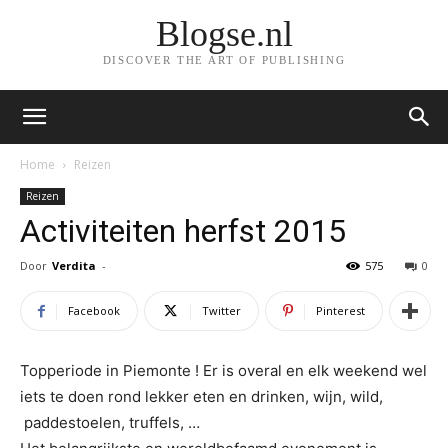
Blogse.nl
DISCOVER THE ART OF PUBLISHING
Home
Reizen
Reizen
Activiteiten herfst 2015
Door
Verdita
-
575
0
Facebook
Twitter
Pinterest
Topperiode in Piemonte ! Er is overal en elk weekend wel
iets te doen rond lekker eten en drinken, wijn, wild,
paddestoelen, truffels, …